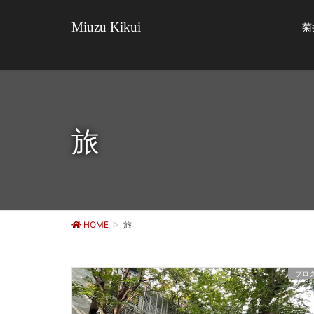
Miuzu Kikui
菊
旅
HOME
旅
ブロ