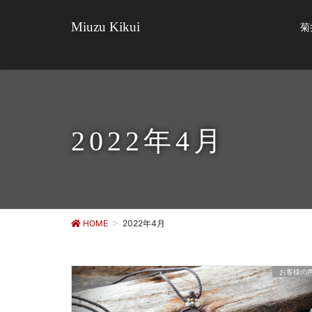
Miuzu Kikui
菊
2022年4月
HOME
2022年4月
お客様の