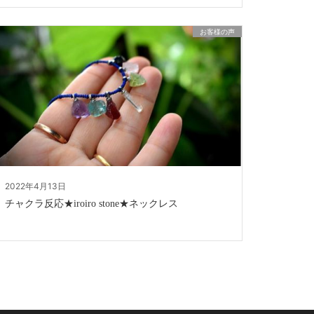
お客様の声
2022年4月13日
チャクラ反応★iroiro stone★ネックレス