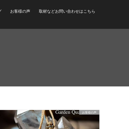
グ
お客様の声
取材などお問い合わせはこちら
お客様の声