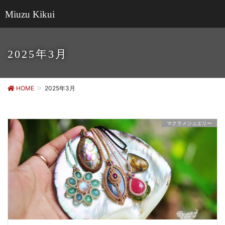
Miuzu Kikui
2025年3月
HOME
2025年3月
マクラメジュエリー