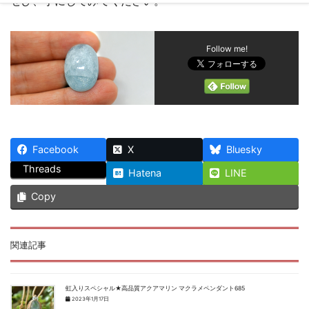
ぜひ、手にしてみてください。
Follow me!
Facebook
X
Bluesky
Threads
Hatena
LINE
Copy
関連記事
虹入りスペシャル★高品質アクアマリン マクラメペンダント685
2023年1月17日