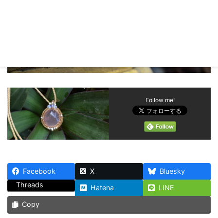
Follow me!
Facebook
X
Bluesky
Threads
Hatena
LINE
Copy