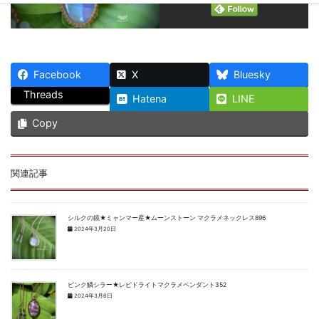
Facebook
X
Bluesky
Threads
Hatena
LINE
Copy
関連記事
シルクの鏡★ミャンマー産★ムーンストーン マクラメネックレス896
2024年3月20日
ピンク鱗シラー★レピドライトマクラメペンダント352
2024年3月6日