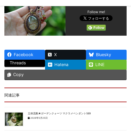
Follow me!
Facebook
X
Bluesky
Threads
Hatena
LINE
Copy
関連記事
立体流動★ガーデンクォーツ マクラメペンダント589
2026年5月25日