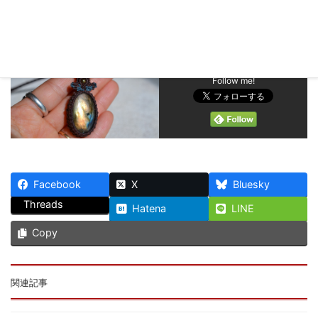
Follow me!
Facebook
X
Bluesky
Threads
Hatena
LINE
Copy
関連記事