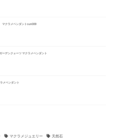
マクラメペンダントsun009
ガーデンクォーツ マクラメペンダント
クラメペンダント
ー
マクラメジュエリー
天然石