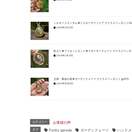
シルキーコランダム★イエローサファイア マクラメペンダント25
2024年2月21日
虹入り★ファセットカット★スモーキークォーツ マクラメペンダン
2024年2月21日
立体・黄金の花★ガーデンクォーツ マクラメペンダント gy075
2023年10月4日
カテゴリー
お客様の声
タグ
Funky garuda
ガーデンクォーツ
ハンドメ