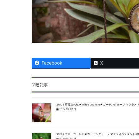
Facebook
X
関連記事
旅の３石魔法の杖★iolite sunstone★ガーデンクォーツ マクラメ
2024年8月5日
大粒イエローゴールド★ガーデンクォーツ マクラメペンダント39
2024年3月3日