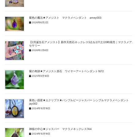
紫色の魔法★アメジスト マクラメペンダント amey003
2026年6月2日
【2月誕生石アメジスト】新作天然石ネックレス5点を2/7(土)20時発売｜マクラメアク
セサリー
2026年2月6日
紫の奇跡★アメジスト原石 ワイヤーアートペンダント1672
2025年9月18日
黄色い惑星★エクリプス★バンブルビージャスパー シンプルマクラメペンダント
jay002
2024年10月19日
神様の中心★ジャスパー マクラメネックレス744
2024年10月19日