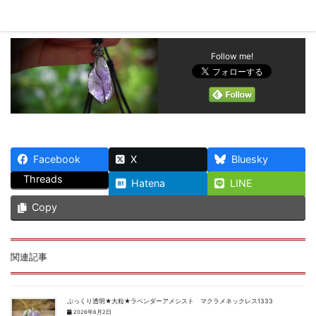
Follow me!
Facebook
X
Bluesky
Threads
Hatena
LINE
Copy
関連記事
ぷっくり透明★大粒★ラベンダーアメシスト マクラメネックレス1333
2026年6月2日