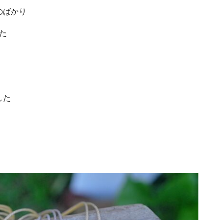
のばかり
た
した