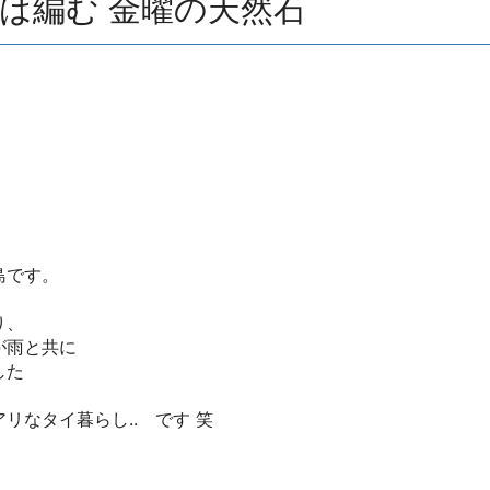
は編む 金曜の天然石
島です。
り、
が雨と共に
した
なタイ暮らし.. です 笑